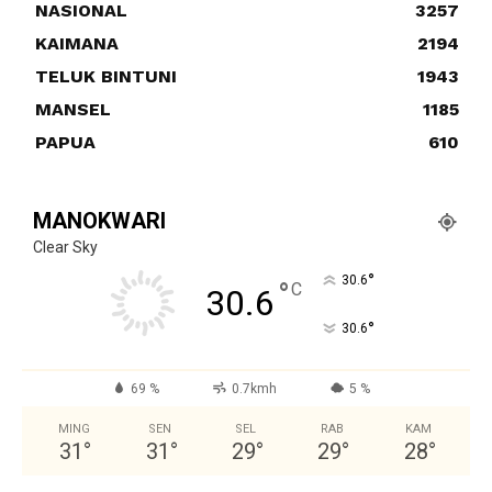
NASIONAL
3257
KAIMANA
2194
TELUK BINTUNI
1943
MANSEL
1185
PAPUA
610
MANOKWARI
Clear Sky
°
30.6
°
C
30.6
°
30.6
69 %
0.7kmh
5 %
MING
SEN
SEL
RAB
KAM
31
°
31
°
29
°
29
°
28
°