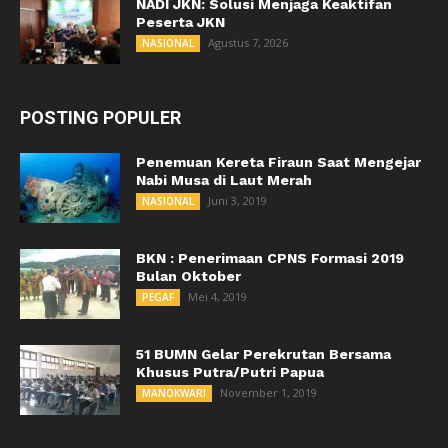
NADI JKN: Solusi Menjaga Keaktifan
Peserta JKN
Agustus 7, 2026
NASIONAL
POSTING POPULER
Penemuan Kereta Firaun Saat Mengejar
Nabi Musa di Laut Merah
Juni 3, 2019
NASIONAL
BKN : Penerimaan CPNS Formasi 2019
Bulan Oktober
Mei 4, 2019
PEGAF
51 BUMN Gelar Perekrutan Bersama
Khusus Putra/Putri Papua
November 1, 2019
MANOKWARI