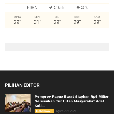
80 %
2.1kmh
26 %
MING
SEN
SEL
RAB
KAM
29
°
31
°
29
°
29
°
29
°
PILIHAN EDITOR
Pemprov Papua Barat Siapkan Rp5 Miliar
Selesaikan Tuntutan Masyarakat Adat
Kali...
Agustus 9, 2026
MANOKWARI