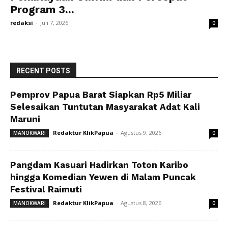
Program 3...
redaksi
-
Juli 7, 2026
0
RECENT POSTS
Pemprov Papua Barat Siapkan Rp5 Miliar
Selesaikan Tuntutan Masyarakat Adat Kali
Maruni
Redaktur KlikPapua
-
Agustus 9, 2026
MANOKWARI
0
Pangdam Kasuari Hadirkan Toton Karibo
hingga Komedian Yewen di Malam Puncak
Festival Raimuti
Redaktur KlikPapua
-
Agustus 8, 2026
MANOKWARI
0