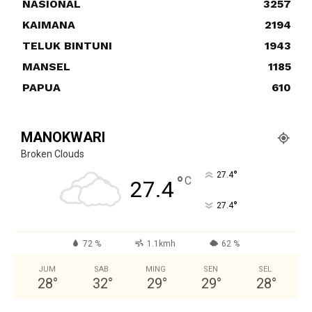
NASIONAL
3257
KAIMANA
2194
TELUK BINTUNI
1943
MANSEL
1185
PAPUA
610
MANOKWARI
Broken Clouds
°
27.4
°
C
27.4
°
27.4
72 %
1.1kmh
62 %
JUM
SAB
MING
SEN
SEL
28
°
32
°
29
°
29
°
28
°