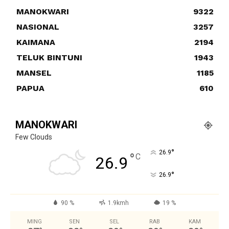
MANOKWARI
9322
NASIONAL
3257
KAIMANA
2194
TELUK BINTUNI
1943
MANSEL
1185
PAPUA
610
MANOKWARI
Few Clouds
°
26.9
°
C
26.9
°
26.9
90 %
1.9kmh
19 %
MING
SEN
SEL
RAB
KAM