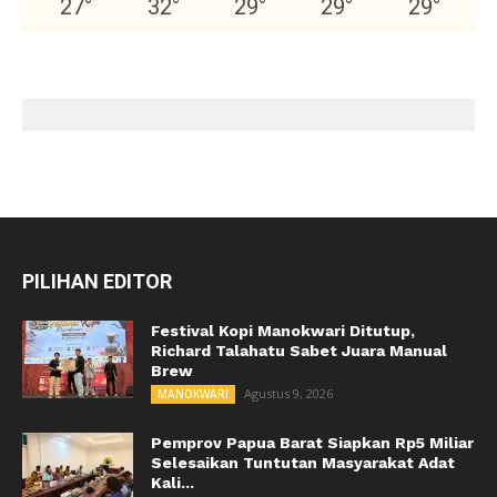
27
°
32
°
29
°
29
°
29
°
PILIHAN EDITOR
Festival Kopi Manokwari Ditutup,
Richard Talahatu Sabet Juara Manual
Brew
Agustus 9, 2026
MANOKWARI
Pemprov Papua Barat Siapkan Rp5 Miliar
Selesaikan Tuntutan Masyarakat Adat
Kali...