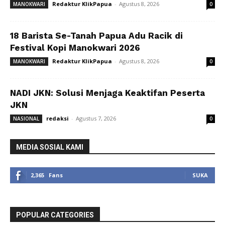
Redaktur KlikPapua
-
Agustus 8, 2026
MANOKWARI
0
18 Barista Se-Tanah Papua Adu Racik di
Festival Kopi Manokwari 2026
Redaktur KlikPapua
-
Agustus 8, 2026
MANOKWARI
0
NADI JKN: Solusi Menjaga Keaktifan Peserta
JKN
redaksi
-
Agustus 7, 2026
NASIONAL
0
MEDIA SOSIAL KAMI
2,365
Fans
SUKA
POPULAR CATEGORIES