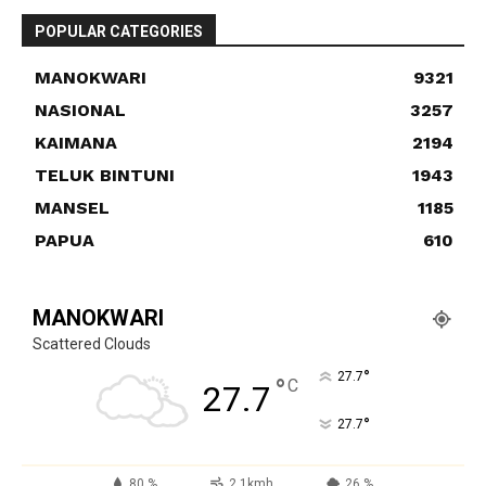
POPULAR CATEGORIES
MANOKWARI
9321
NASIONAL
3257
KAIMANA
2194
TELUK BINTUNI
1943
MANSEL
1185
PAPUA
610
MANOKWARI
Scattered Clouds
°
27.7
°
C
27.7
°
27.7
80 %
2.1kmh
26 %