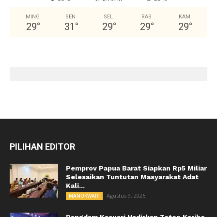
MING
SEN
SEL
RAB
KAM
29
°
31
°
29
°
29
°
29
°
PILIHAN EDITOR
Pemprov Papua Barat Siapkan Rp5 Miliar
Selesaikan Tuntutan Masyarakat Adat
Kali...
Agustus 9, 2026
MANOKWARI