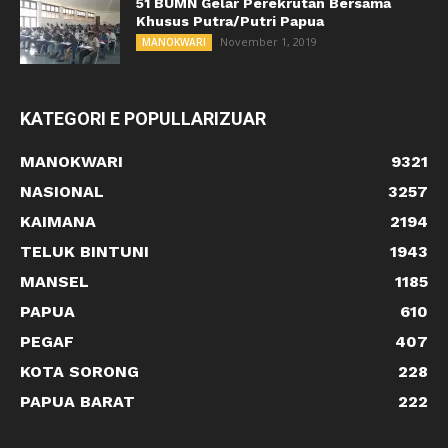
51 BUMN Gelar Perekrutan Bersama
Khusus Putra/Putri Papua
November 1, 2019
MANOKWARI
KATEGORI E POPULLARIZUAR
MANOKWARI
9321
NASIONAL
3257
KAIMANA
2194
TELUK BINTUNI
1943
MANSEL
1185
PAPUA
610
PEGAF
407
KOTA SORONG
228
PAPUA BARAT
222