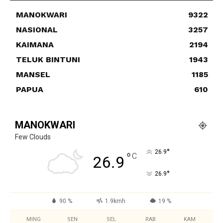
MANOKWARI
9322
NASIONAL
3257
KAIMANA
2194
TELUK BINTUNI
1943
MANSEL
1185
PAPUA
610
MANOKWARI
Few Clouds
°
26.9
°
C
26.9
°
26.9
90 %
1.9kmh
19 %
MING
SEN
SEL
RAB
KAM