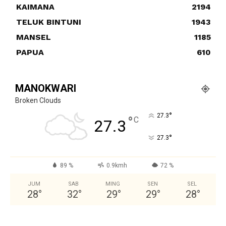
KAIMANA
2194
TELUK BINTUNI
1943
MANSEL
1185
PAPUA
610
MANOKWARI
Broken Clouds
°
27.3
°
C
27.3
°
27.3
89 %
0.9kmh
72 %
JUM
SAB
MING
SEN
SEL
28
°
32
°
29
°
29
°
28
°