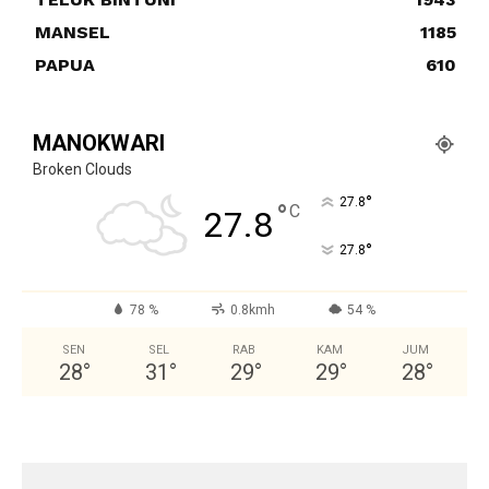
MANSEL
1185
PAPUA
610
MANOKWARI
Broken Clouds
°
27.8
°
C
27.8
°
27.8
78 %
0.8kmh
54 %
SEN
SEL
RAB
KAM
JUM
28
°
31
°
29
°
29
°
28
°