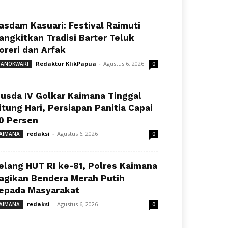
asdam Kasuari: Festival Raimuti
angkitkan Tradisi Barter Teluk
oreri dan Arfak
Redaktur KlikPapua
-
Agustus 6, 2026
ANOKWARI
0
usda IV Golkar Kaimana Tinggal
itung Hari, Persiapan Panitia Capai
0 Persen
redaksi
-
Agustus 6, 2026
AIMANA
0
elang HUT RI ke-81, Polres Kaimana
agikan Bendera Merah Putih
epada Masyarakat
redaksi
-
Agustus 6, 2026
AIMANA
0