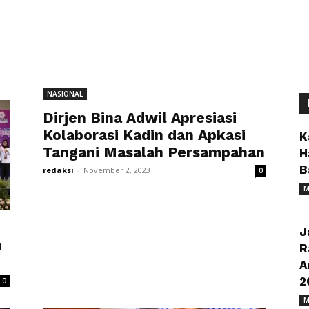
NASIONAL
Dirjen Bina Adwil Apresiasi
Kolaborasi Kadin dan Apkasi
K
Tangani Masalah Persampahan
H
B
redaksi
-
November 2, 2023
0
M
J
n
R
A
2
0
M