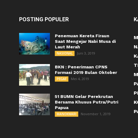
POSTING POPULER
K
Penemuan Kereta Firaun
M
Saat Mengejar Nabi Musa di
N
Laut Merah
Juni 3, 2019
NASIONAL
K
T
BKN : Penerimaan CPNS
Formasi 2019 Bulan Oktober
M
Mei 4, 2019
PEGAF
P
P
51 BUMN Gelar Perekrutan
K
Bersama Khusus Putra/Putri
Papua
P
November 1, 2019
MANOKWARI