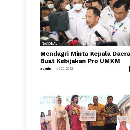
NASIONAL
Mendagri Minta Kepala Daer
Buat Kebijakan Pro UMKM
admin
-
Juli 20, 2022