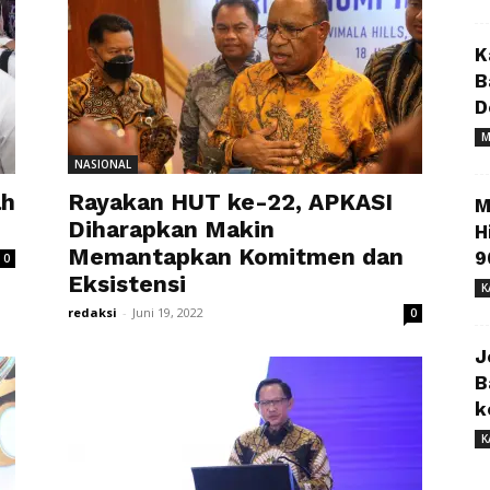
K
B
D
M
NASIONAL
ah
Rayakan HUT ke-22, APKASI
M
Diharapkan Makin
H
Memantapkan Komitmen dan
9
0
Eksistensi
K
redaksi
-
Juni 19, 2022
0
J
B
k
K