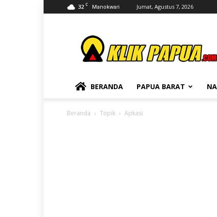
C
32
Jumat, Agustus 7, 2026
Manokwari
KLIKPAPUA
BERANDA
PAPUA BARAT
NA
Beranda
Topik
Apkasi