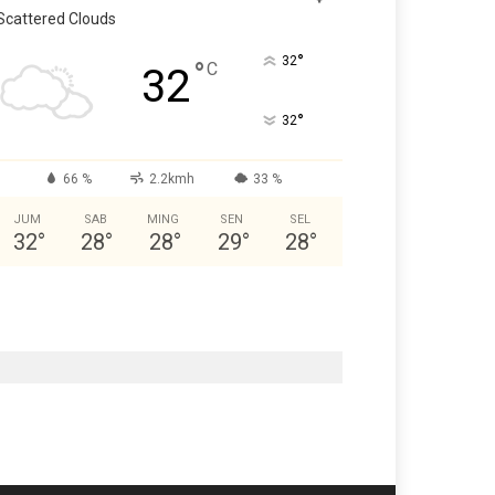
Scattered Clouds
°
32
°
C
32
°
32
66 %
2.2kmh
33 %
JUM
SAB
MING
SEN
SEL
32
°
28
°
28
°
29
°
28
°