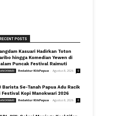
RECENT POSTS
angdam Kasuari Hadirkan Toton
aribo hingga Komedian Yewen di
alam Puncak Festival Raimuti
Redaktur KlikPapua
-
Agustus 8, 2026
ANOKWARI
0
8 Barista Se-Tanah Papua Adu Racik
i Festival Kopi Manokwari 2026
Redaktur KlikPapua
-
Agustus 8, 2026
ANOKWARI
0