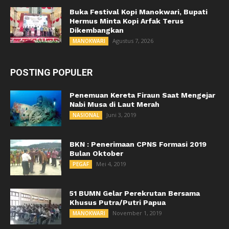
Buka Festival Kopi Manokwari, Bupati
Hermus Minta Kopi Arfak Terus
Dikembangkan
Agustus 7, 2026
MANOKWARI
POSTING POPULER
Penemuan Kereta Firaun Saat Mengejar
Nabi Musa di Laut Merah
Juni 3, 2019
NASIONAL
BKN : Penerimaan CPNS Formasi 2019
Bulan Oktober
Mei 4, 2019
PEGAF
51 BUMN Gelar Perekrutan Bersama
Khusus Putra/Putri Papua
November 1, 2019
MANOKWARI