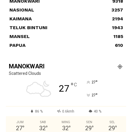
MANOKWARI
9318
NASIONAL
3257
KAIMANA
2194
TELUK BINTUNI
1943
MANSEL
1185
PAPUA
610
MANOKWARI
Scattered Clouds
°
27
°
C
27
°
27
86 %
0.6kmh
40 %
JUM
SAB
MING
SEN
SEL
27
°
32
°
32
°
29
°
29
°