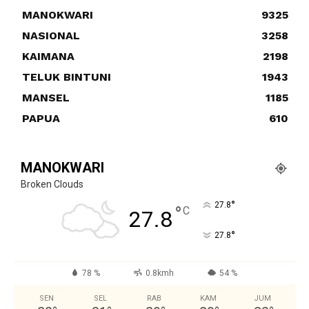
MANOKWARI
9325
NASIONAL
3258
KAIMANA
2198
TELUK BINTUNI
1943
MANSEL
1185
PAPUA
610
MANOKWARI
Broken Clouds
°
27.8
°
C
27.8
°
27.8
78 %
0.8kmh
54 %
SEN
SEL
RAB
KAM
JUM