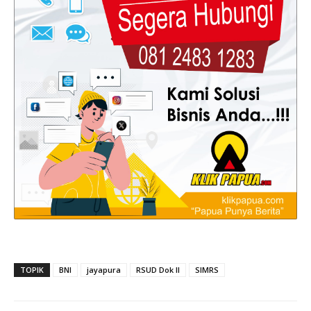
TOPIK
BNI
jayapura
RSUD Dok II
SIMRS