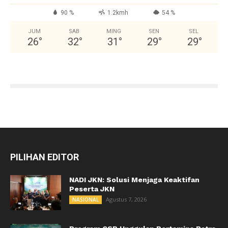
90 %
1.2kmh
54 %
JUM
SAB
MING
SEN
SEL
26
°
32
°
31
°
29
°
29
°
PILIHAN EDITOR
NADI JKN: Solusi Menjaga Keaktifan
Peserta JKN
Agustus 7, 2026
NASIONAL