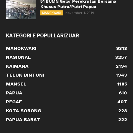
51 BUMN Gelar Perekrutan Bersama
Khusus Putra/Putri Papua
November 1, 2019
MANOKWARI
KATEGORI E POPULLARIZUAR
MANOKWARI
9318
NASIONAL
3257
KAIMANA
2194
TELUK BINTUNI
1943
MANSEL
1185
PAPUA
610
PEGAF
407
KOTA SORONG
228
PAPUA BARAT
222