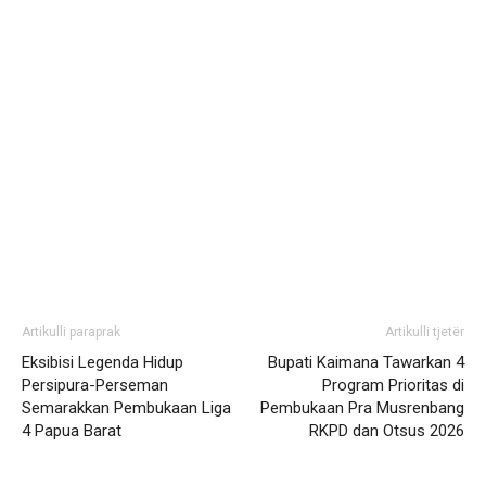
Artikulli paraprak
Artikulli tjetër
Eksibisi Legenda Hidup
Bupati Kaimana Tawarkan 4
Persipura-Perseman
Program Prioritas di
Semarakkan Pembukaan Liga
Pembukaan Pra Musrenbang
4 Papua Barat
RKPD dan Otsus 2026