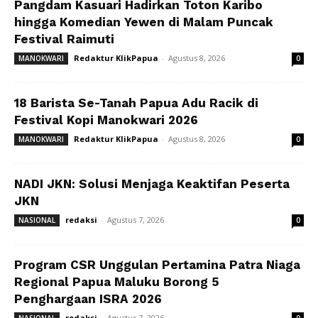
Pangdam Kasuari Hadirkan Toton Karibo
hingga Komedian Yewen di Malam Puncak
Festival Raimuti
Redaktur KlikPapua
-
Agustus 8, 2026
MANOKWARI
0
18 Barista Se-Tanah Papua Adu Racik di
Festival Kopi Manokwari 2026
Redaktur KlikPapua
-
Agustus 8, 2026
MANOKWARI
0
NADI JKN: Solusi Menjaga Keaktifan Peserta
JKN
redaksi
-
Agustus 7, 2026
NASIONAL
0
Program CSR Unggulan Pertamina Patra Niaga
Regional Papua Maluku Borong 5
Penghargaan ISRA 2026
redaksi
-
Agustus 7, 2026
NASIONAL
0