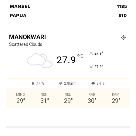
MANSEL
1185
PAPUA
610
MANOKWARI
Scattered Clouds
°
27.9
°
C
27.9
°
27.9
77 %
2.8kmh
34 %
MING
SEN
SEL
RAB
KAM
29
°
31
°
29
°
30
°
29
°