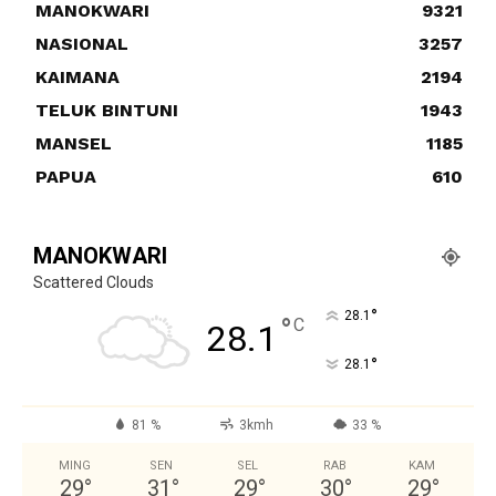
MANOKWARI
9321
NASIONAL
3257
KAIMANA
2194
TELUK BINTUNI
1943
MANSEL
1185
PAPUA
610
MANOKWARI
Scattered Clouds
°
28.1
°
C
28.1
°
28.1
81 %
3kmh
33 %
MING
SEN
SEL
RAB
KAM
29
°
31
°
29
°
30
°
29
°