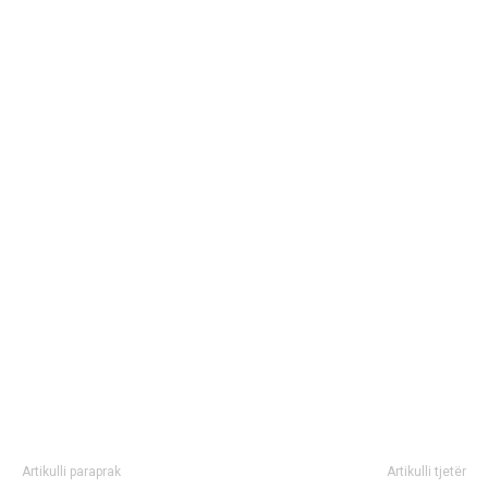
Artikulli paraprak
Artikulli tjetër