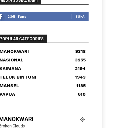
MEDIA SOSIAL KAMI
2,365
Fans
SUKA
POPULAR CATEGORIES
MANOKWARI
9318
NASIONAL
3255
KAIMANA
2194
TELUK BINTUNI
1943
MANSEL
1185
PAPUA
610
MANOKWARI
Broken Clouds