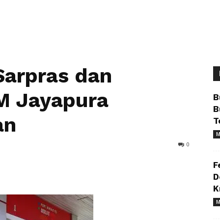
Sarpras dan
M Jayapura
B
B
an
T
M
0
F
D
K
M