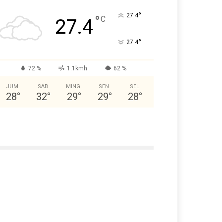
°
27.4
°
C
27.4
°
27.4
72 %
1.1kmh
62 %
JUM
SAB
MING
SEN
SEL
28
°
32
°
29
°
29
°
28
°