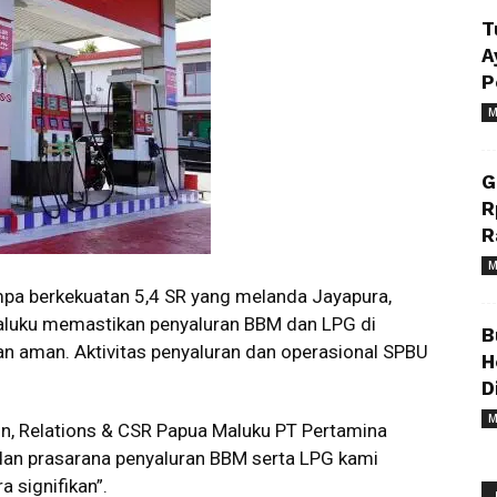
T
A
P
M
G
R
R
M
a berkekuatan 5,4 SR yang melanda Jayapura,
aluku memastikan penyaluran BBM dan LPG di
B
an aman. Aktivitas penyaluran dan operasional SPBU
H
D
M
, Relations & CSR Papua Maluku PT Pertamina
an prasarana penyaluran BBM serta LPG kami
 signifikan”.