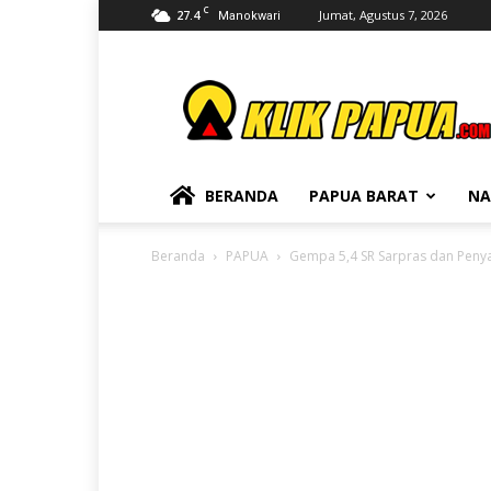
C
27.4
Jumat, Agustus 7, 2026
Manokwari
KLIKPAPUA
BERANDA
PAPUA BARAT
NA
Beranda
PAPUA
Gempa 5,4 SR Sarpras dan Peny