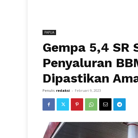
PAPUA
Gempa 5,4 SR 
Penyaluran BB
Dipastikan Am
Penulis
redaksi
-
Februari 9, 2023