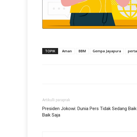
TOPIK
Aman
BBM
Gempa Jayapura
pert
Artikulli paraprak
Presiden Jokowi: Dunia Pers Tidak Sedang Baik
Baik Saja