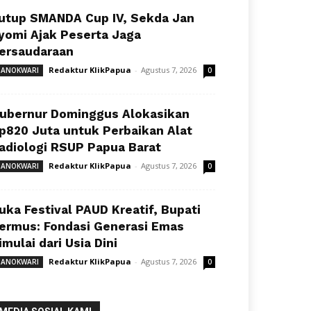
utup SMANDA Cup IV, Sekda Jan
yomi Ajak Peserta Jaga
ersaudaraan
Redaktur KlikPapua
-
Agustus 7, 2026
ANOKWARI
0
ubernur Dominggus Alokasikan
p820 Juta untuk Perbaikan Alat
adiologi RSUP Papua Barat
Redaktur KlikPapua
-
Agustus 7, 2026
ANOKWARI
0
uka Festival PAUD Kreatif, Bupati
ermus: Fondasi Generasi Emas
imulai dari Usia Dini
Redaktur KlikPapua
-
Agustus 7, 2026
ANOKWARI
0