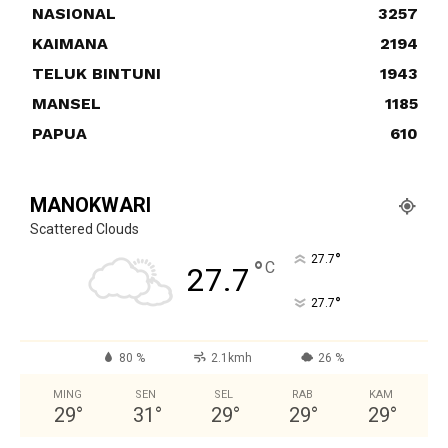
NASIONAL
3257
KAIMANA
2194
TELUK BINTUNI
1943
MANSEL
1185
PAPUA
610
MANOKWARI
Scattered Clouds
°
27.7
°
C
27.7
°
27.7
80 %
2.1kmh
26 %
MING
SEN
SEL
RAB
KAM
29
°
31
°
29
°
29
°
29
°