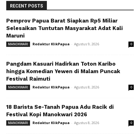
RECENT POSTS
Pemprov Papua Barat Siapkan Rp5 Miliar
Selesaikan Tuntutan Masyarakat Adat Kali
Maruni
Redaktur KlikPapua
-
Agustus 9, 2026
MANOKWARI
0
Pangdam Kasuari Hadirkan Toton Karibo
hingga Komedian Yewen di Malam Puncak
Festival Raimuti
Redaktur KlikPapua
-
Agustus 8, 2026
MANOKWARI
0
18 Barista Se-Tanah Papua Adu Racik di
Festival Kopi Manokwari 2026
Redaktur KlikPapua
-
Agustus 8, 2026
MANOKWARI
0