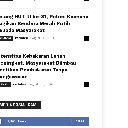
elang HUT RI ke-81, Polres Kaimana
agikan Bendera Merah Putih
epada Masyarakat
redaksi
-
Agustus 6, 2026
AIMANA
0
ntensitas Kebakaran Lahan
eningkat, Masyarakat Diimbau
entikan Pembakaran Tanpa
engawasan
redaksi
-
Agustus 6, 2026
ANSEL
0
MEDIA SOSIAL KAMI
2,365
Fans
SUKA