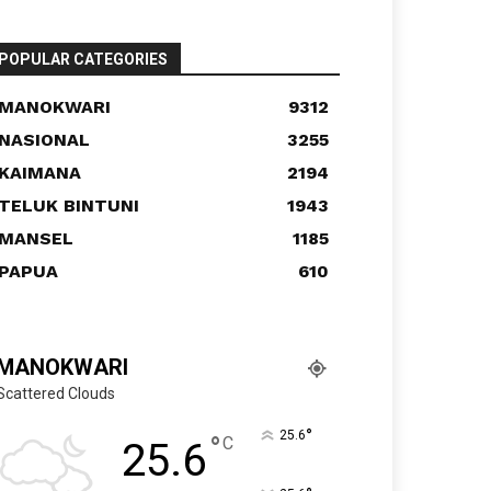
POPULAR CATEGORIES
MANOKWARI
9312
NASIONAL
3255
KAIMANA
2194
TELUK BINTUNI
1943
MANSEL
1185
PAPUA
610
MANOKWARI
Scattered Clouds
°
25.6
°
C
25.6