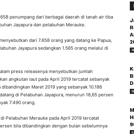
658 penumpang dari berbagai daerah di tanah air tiba
J
labuhan Jayapura dan pelabuhan Merauke.
R
A
 menyebutkan dari 7.658 orang yang datang ke Papua,
2
elabuhan Jayapura sedangkan 1.565 orang melalui di
M
K
dalam press releasenya menyebutkan jumlah
B
 angkutan laut pada April 2019 tercatat sebanyak
D
a dibandingkan Maret 2019 yang sebanyak 10.186
M
 datang di Pelabuhan Jayapura, menurun 18,65 persen
yak 7.490 orang.
M
H
i Pelabuhan Merauke pada April 2019 tercatat
9
persen bila dibandingkan dengan bulan sebelumnya
K