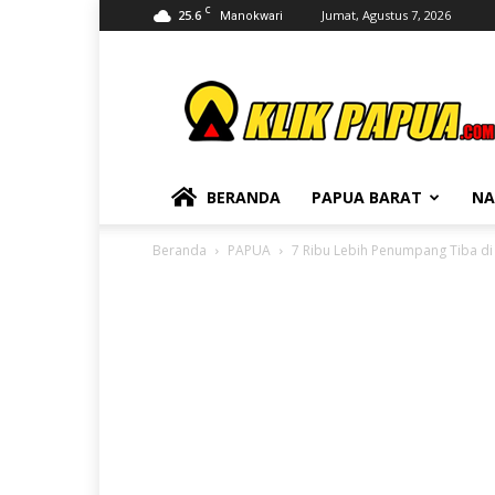
C
25.6
Jumat, Agustus 7, 2026
Manokwari
KLIKPAPUA
BERANDA
PAPUA BARAT
NA
Beranda
PAPUA
7 Ribu Lebih Penumpang Tiba d