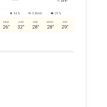
°
25.6
94 %
0.9kmh
29 %
KAM
JUM
SAB
MING
SEN
26
°
32
°
28
°
28
°
29
°