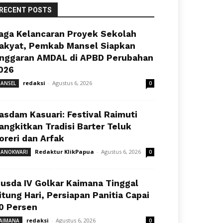
RECENT POSTS
aga Kelancaran Proyek Sekolah
akyat, Pemkab Mansel Siapkan
nggaran AMDAL di APBD Perubahan
026
redaksi
-
Agustus 6, 2026
ANSEL
0
asdam Kasuari: Festival Raimuti
angkitkan Tradisi Barter Teluk
oreri dan Arfak
Redaktur KlikPapua
-
Agustus 6, 2026
ANOKWARI
0
usda IV Golkar Kaimana Tinggal
itung Hari, Persiapan Panitia Capai
0 Persen
redaksi
-
Agustus 6, 2026
AIMANA
0