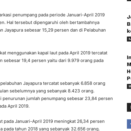
barkasi penumpang pada periode Januari-April 2019
J
n. Hal tersebut dipengaruhi oleh bertambahnya
B
n Jayapura sebesar 15,29 persen dan di Pelabuhan
k
K
t menggunakan kapal laut pada April 2019 tercatat
I
 sebesar 19,4 persen yaitu dari 9.979 orang pada
M
H
P
pelabuhan Jayapura tercatat sebanyak 6.858 orang
M
 bulan sebelumnya yang sebanyak 8.423 orang.
adi penurunan jumlah penumpang sebesar 23,84 persen
ada April 2019.
t pada Januari-April 2019 meningkat 26,34 persen
ma pada tahun 2018 yang sebanyak 32.656 orang.