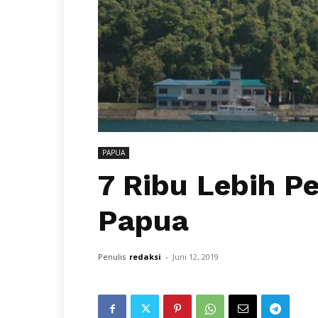
PAPUA
7 Ribu Lebih P
Papua
Penulis
redaksi
-
Juni 12, 2019