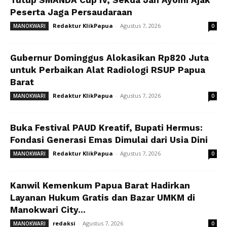
Tutup SMANDA Cup IV, Sekda Jan Ayomi Ajak
Peserta Jaga Persaudaraan
Redaktur KlikPapua
-
Agustus 7, 2026
MANOKWARI
0
Gubernur Dominggus Alokasikan Rp820 Juta
untuk Perbaikan Alat Radiologi RSUP Papua
Barat
Redaktur KlikPapua
-
Agustus 7, 2026
MANOKWARI
0
Buka Festival PAUD Kreatif, Bupati Hermus:
Fondasi Generasi Emas Dimulai dari Usia Dini
Redaktur KlikPapua
-
Agustus 7, 2026
MANOKWARI
0
Kanwil Kemenkum Papua Barat Hadirkan
Layanan Hukum Gratis dan Bazar UMKM di
Manokwari City...
redaksi
-
Agustus 7, 2026
MANOKWARI
0