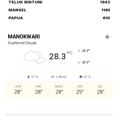
TELUK BINTUNI
1943
MANSEL
1185
PAPUA
610
MANOKWARI
Scattered Clouds
°
28.3
°
C
28.3
°
28.3
67 %
2.4kmh
47 %
JUM
SAB
MING
SEN
SEL
28
°
28
°
28
°
29
°
28
°