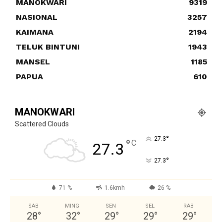
MANOKWARI
9319
NASIONAL
3257
KAIMANA
2194
TELUK BINTUNI
1943
MANSEL
1185
PAPUA
610
MANOKWARI
Scattered Clouds
°
27.3
°
C
27.3
°
27.3
71 %
1.6kmh
26 %
SAB
MING
SEN
SEL
RAB
28
°
32
°
29
°
29
°
29
°