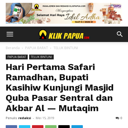
Beranda
PAPUA BARAT
TELUK BINTUNI
PAPUA BARAT
TELUK BINTUNI
Hari Pertama Safari
Ramadhan, Bupati
Kasihiw Kunjungi Masjid
Quba Pasar Sentral dan
Akbar Al — Mutaqim
Penulis
redaksi
-
Mei 15, 2019
0