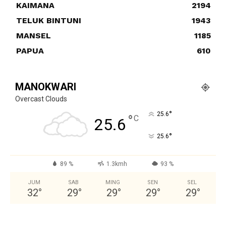
KAIMANA
2194
TELUK BINTUNI
1943
MANSEL
1185
PAPUA
610
MANOKWARI
Overcast Clouds
°
25.6
°
C
25.6
°
25.6
89 %
1.3kmh
93 %
JUM
SAB
MING
SEN
SEL
32
°
29
°
29
°
29
°
29
°