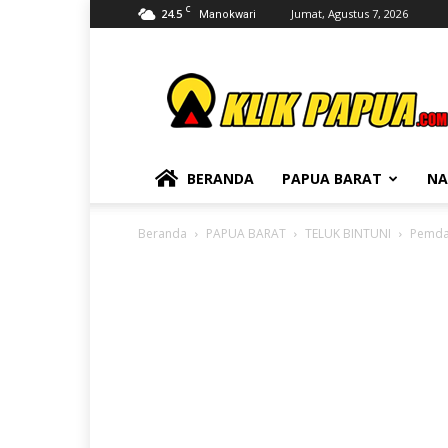
C
24.5
Jumat, Agustus 7, 2026
Manokwari
KLIKPAPUA
BERANDA
PAPUA BARAT
NA
Beranda
PAPUA BARAT
TELUK BINTUNI
Pemda 