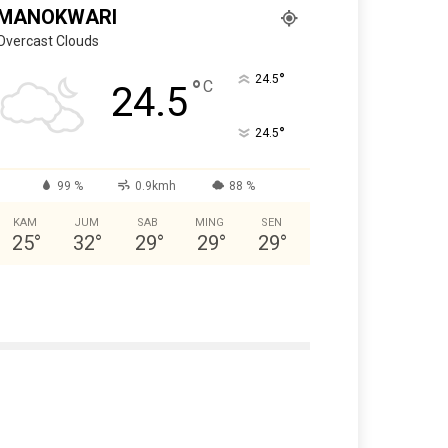
MANOKWARI
Overcast Clouds
°
24.5
°
C
24.5
°
24.5
99 %
0.9kmh
88 %
KAM
JUM
SAB
MING
SEN
25
°
32
°
29
°
29
°
29
°