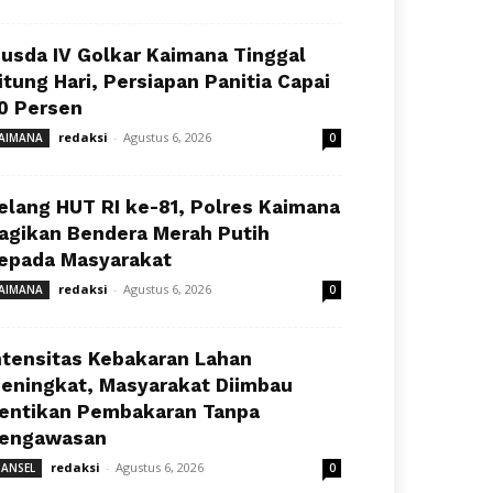
usda IV Golkar Kaimana Tinggal
itung Hari, Persiapan Panitia Capai
0 Persen
redaksi
-
Agustus 6, 2026
AIMANA
0
elang HUT RI ke-81, Polres Kaimana
agikan Bendera Merah Putih
epada Masyarakat
redaksi
-
Agustus 6, 2026
AIMANA
0
ntensitas Kebakaran Lahan
eningkat, Masyarakat Diimbau
entikan Pembakaran Tanpa
engawasan
redaksi
-
Agustus 6, 2026
ANSEL
0