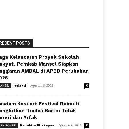
RECENT POSTS
aga Kelancaran Proyek Sekolah
akyat, Pemkab Mansel Siapkan
nggaran AMDAL di APBD Perubahan
026
redaksi
-
Agustus 6, 2026
ANSEL
0
asdam Kasuari: Festival Raimuti
angkitkan Tradisi Barter Teluk
oreri dan Arfak
Redaktur KlikPapua
-
Agustus 6, 2026
ANOKWARI
0