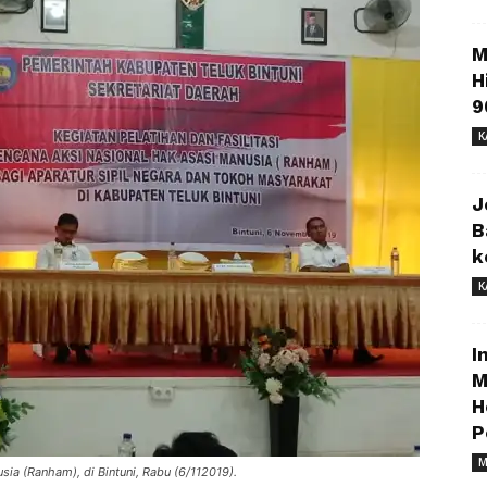
M
H
9
K
J
B
k
K
I
M
H
P
M
usia (Ranham), di Bintuni, Rabu (6/112019).