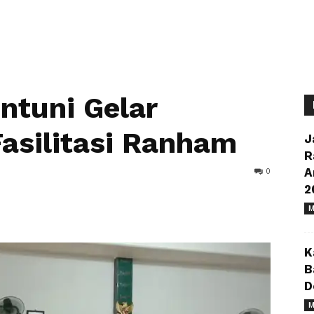
ntuni Gelar
Fasilitasi Ranham
J
R
0
A
2
M
K
B
D
M