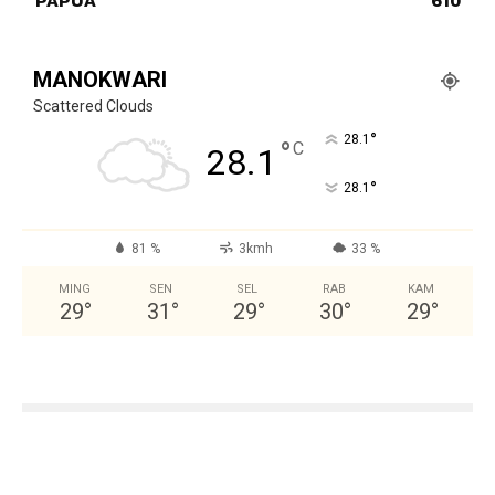
PAPUA
610
MANOKWARI
Scattered Clouds
°
28.1
°
C
28.1
°
28.1
81 %
3kmh
33 %
MING
SEN
SEL
RAB
KAM
29
°
31
°
29
°
30
°
29
°