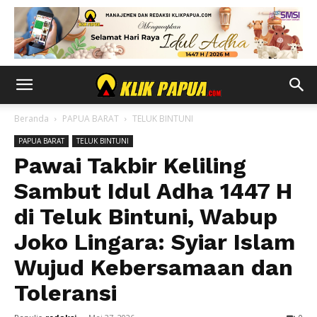
Beranda
PAPUA BARAT
TELUK BINTUNI
PAPUA BARAT
TELUK BINTUNI
Pawai Takbir Keliling
Sambut Idul Adha 1447 H
di Teluk Bintuni, Wabup
Joko Lingara: Syiar Islam
Wujud Kebersamaan dan
Toleransi