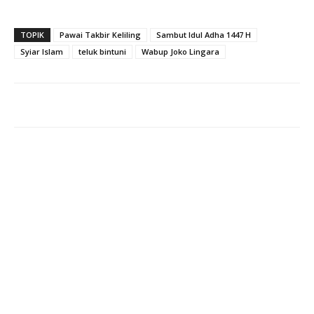
TOPIK
Pawai Takbir Keliling
Sambut Idul Adha 1447 H
Syiar Islam
teluk bintuni
Wabup Joko Lingara