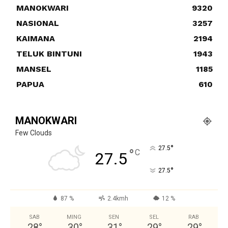
MANOKWARI
9320
NASIONAL
3257
KAIMANA
2194
TELUK BINTUNI
1943
MANSEL
1185
PAPUA
610
MANOKWARI
Few Clouds
°
27.5
°
C
27.5
°
27.5
87 %
2.4kmh
12 %
SAB
MING
SEN
SEL
RAB
28
°
30
°
31
°
29
°
29
°