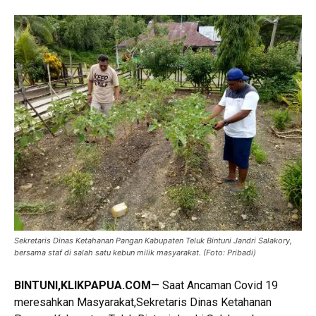
Sekretaris Dinas Ketahanan Pangan Kabupaten Teluk Bintuni Jandri Salakory,
bersama staf di salah satu kebun milik masyarakat. (Foto: Pribadi)
BINTUNI,KLIKPAPUA.COM
— Saat Ancaman Covid 19
meresahkan Masyarakat,Sekretaris Dinas Ketahanan