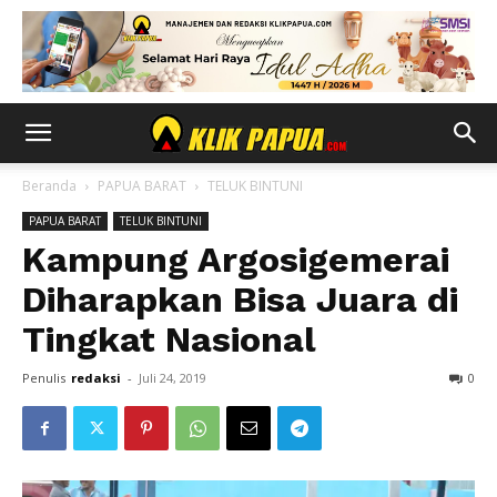
Beranda
PAPUA BARAT
TELUK BINTUNI
PAPUA BARAT
TELUK BINTUNI
Kampung Argosigemerai
Diharapkan Bisa Juara di
Tingkat Nasional
Penulis
redaksi
-
Juli 24, 2019
0