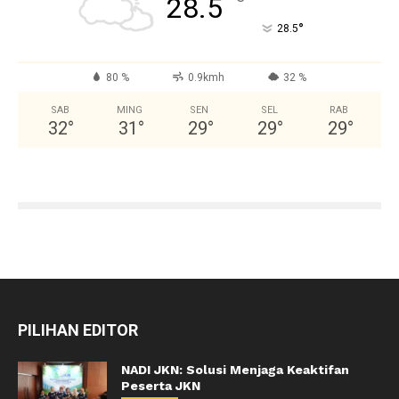
°
28.5
°
28.5
80 %
0.9kmh
32 %
SAB
MING
SEN
SEL
RAB
32
°
31
°
29
°
29
°
29
°
PILIHAN EDITOR
NADI JKN: Solusi Menjaga Keaktifan
Peserta JKN