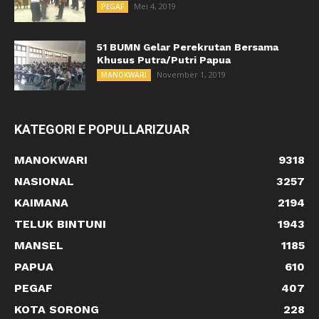
Mei 4, 2019
PEGAF
51 BUMN Gelar Perekrutan Bersama
Khusus Putra/Putri Papua
November 1, 2019
MANOKWARI
KATEGORI E POPULLARIZUAR
MANOKWARI
9318
NASIONAL
3257
KAIMANA
2194
TELUK BINTUNI
1943
MANSEL
1185
PAPUA
610
PEGAF
407
KOTA SORONG
228