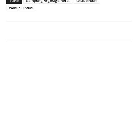
TOPIK
Kampung Argosigemerai
teluk bintuni
Wabup Bintuni