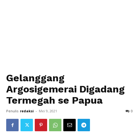
Gelanggang
Argosigemerai Digadang
Termegah se Papua
Penulis
redaksi
-
Mei 9, 2021
0