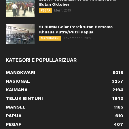
Bulan Oktober
Mei 4, 2019
PEGAF
51 BUMN Gelar Perekrutan Bersama
Khusus Putra/Putri Papua
November 1, 2019
MANOKWARI
KATEGORI E POPULLARIZUAR
MANOKWARI
9318
NASIONAL
3257
KAIMANA
2194
TELUK BINTUNI
1943
MANSEL
1185
PAPUA
610
PEGAF
407