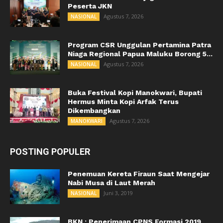
Peserta JKN
Agustus 7, 2026
NASIONAL
Program CSR Unggulan Pertamina Patra
Niaga Regional Papua Maluku Borong 5...
Agustus 7, 2026
NASIONAL
Buka Festival Kopi Manokwari, Bupati
Hermus Minta Kopi Arfak Terus
Dikembangkan
Agustus 7, 2026
MANOKWARI
POSTING POPULER
Penemuan Kereta Firaun Saat Mengejar
Nabi Musa di Laut Merah
Juni 3, 2019
NASIONAL
BKN : Penerimaan CPNS Formasi 2019