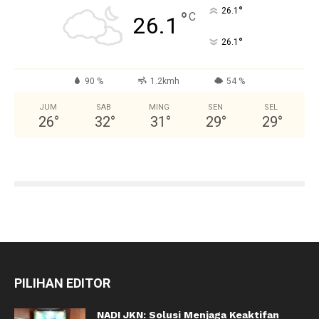
°
26.1
°
C
26.1
°
26.1
90 %
1.2kmh
54 %
JUM
SAB
MING
SEN
SEL
26
°
32
°
31
°
29
°
29
°
PILIHAN EDITOR
NADI JKN: Solusi Menjaga Keaktifan