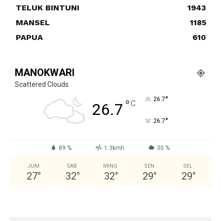
TELUK BINTUNI
1943
MANSEL
1185
PAPUA
610
MANOKWARI
Scattered Clouds
°
26.7
°
C
26.7
°
26.7
89 %
1.3kmh
30 %
JUM
SAB
MING
SEN
SEL
27
°
32
°
32
°
29
°
29
°