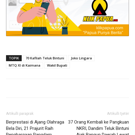
TOPIK
70 Kafilah Teluk Bintuni
Joko Lingara
MTQ XI di Kaimana
Wakil Bupati
Artikulli paraprak
Artikulli tjetër
Berprestasi di Ajang Olahraga
37 Orang Kembali ke Pangkuan
Bela Diri, 21 Prajurit Raih
NKRI, Dandim Teluk Bintuni
Penghargaan Pangdam
Ajak Bangun Daerah Lewat