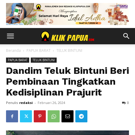
Beranda
PAPUA BARAT
TELUK BINTUNI
PAPUA BARAT
TELUK BINTUNI
Dandim Teluk Bintuni Beri
Pembinaan Tingkatkan
Kedisiplinan Prajurit
Penulis
redaksi
-
Februari 26, 2024
0