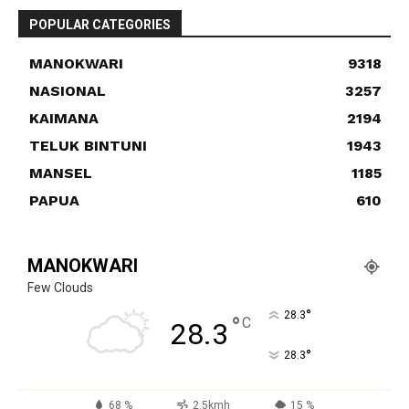
POPULAR CATEGORIES
MANOKWARI
9318
NASIONAL
3257
KAIMANA
2194
TELUK BINTUNI
1943
MANSEL
1185
PAPUA
610
MANOKWARI
Few Clouds
°
28.3
°
C
28.3
°
28.3
68 %
2.5kmh
15 %