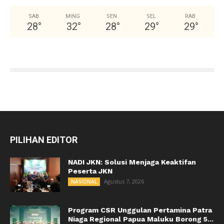
SAB
MING
SEN
SEL
RAB
28
°
32
°
28
°
29
°
29
°
PILIHAN EDITOR
NADI JKN: Solusi Menjaga Keaktifan
Peserta JKN
Agustus 7, 2026
NASIONAL
Program CSR Unggulan Pertamina Patra
Niaga Regional Papua Maluku Borong 5...