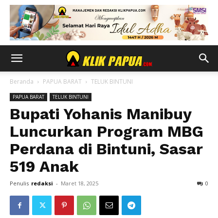
Beranda
PAPUA BARAT
TELUK BINTUNI
PAPUA BARAT
TELUK BINTUNI
Bupati Yohanis Manibuy
Luncurkan Program MBG
Perdana di Bintuni, Sasar
519 Anak
Penulis
redaksi
-
Maret 18, 2025
0