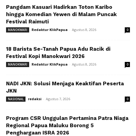
Pangdam Kasuari Hadirkan Toton Karibo
hingga Komedian Yewen di Malam Puncak
Festival Raimuti
Redaktur KlikPapua
-
Agustus 8, 2026
MANOKWARI
0
18 Barista Se-Tanah Papua Adu Racik di
Festival Kopi Manokwari 2026
Redaktur KlikPapua
-
Agustus 8, 2026
MANOKWARI
0
NADI JKN: Solusi Menjaga Keaktifan Peserta
JKN
redaksi
-
Agustus 7, 2026
NASIONAL
0
Program CSR Unggulan Pertamina Patra Niaga
Regional Papua Maluku Borong 5
Penghargaan ISRA 2026