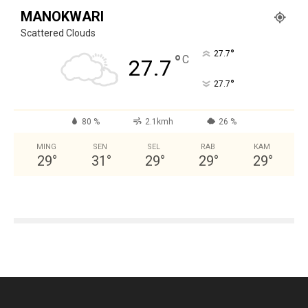
MANOKWARI
Scattered Clouds
°
27.7
°
C
27.7
°
27.7
80 %
2.1kmh
26 %
MING
SEN
SEL
RAB
KAM
29
°
31
°
29
°
29
°
29
°