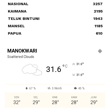
NASIONAL
3257
KAIMANA
2195
TELUK BINTUNI
1943
MANSEL
1185
PAPUA
610
MANOKWARI
Scattered Clouds
°
31.6
°
C
31.6
°
31.6
67 %
3.9kmh
45 %
SEN
SEL
RAB
KAM
JUM
32
°
29
°
28
°
28
°
29
°