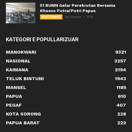
51 BUMN Gelar Perekrutan Bersama
Khusus Putra/Putri Papua
November 1, 2019
MANOKWARI
KATEGORI E POPULLARIZUAR
MANOKWARI
9321
NASIONAL
3257
KAIMANA
2194
TELUK BINTUNI
1943
MANSEL
1185
PAPUA
610
PEGAF
407
KOTA SORONG
228
PAPUA BARAT
222