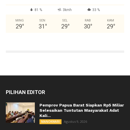
81 %
3kmh
33 %
MING
SEN
SEL
RAB
KAM
29
°
31
°
29
°
30
°
29
°
PILIHAN EDITOR
Pemprov Papua Barat Siapkan Rp5 Miliar
Selesaikan Tuntutan Masyarakat Adat
Kali...
Agustus 9, 2026
MANOKWARI