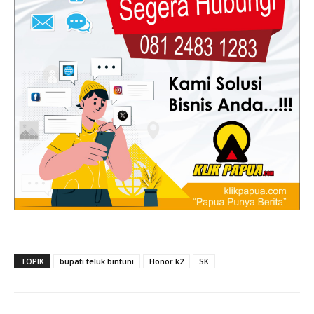
TOPIK
bupati teluk bintuni
Honor k2
SK