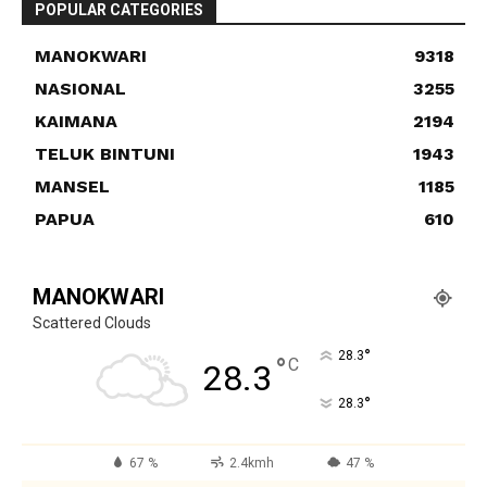
POPULAR CATEGORIES
MANOKWARI
9318
NASIONAL
3255
KAIMANA
2194
TELUK BINTUNI
1943
MANSEL
1185
PAPUA
610
MANOKWARI
Scattered Clouds
°
28.3
°
C
28.3
°
28.3
67 %
2.4kmh
47 %