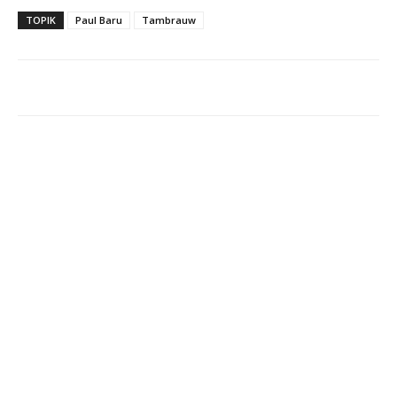
TOPIK
Paul Baru
Tambrauw