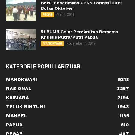
BKN : Penerimaan CPNS Formasi 2019
Bulan Oktober
Mei 4, 2019
PEGAF
51 BUMN Gelar Perekrutan Bersama
Khusus Putra/Putri Papua
November 1, 2019
MANOKWARI
KATEGORI E POPULLARIZUAR
MANOKWARI
9318
NASIONAL
3257
KAIMANA
2194
TELUK BINTUNI
1943
MANSEL
1185
PAPUA
610
PEGAF
407