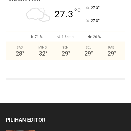
°
27.3
°
C
27.3
°
27.3
71 %
1.6kmh
26 %
SAB
MING
SEN
SEL
RAB
28
°
32
°
29
°
29
°
29
°
PILIHAN EDITOR