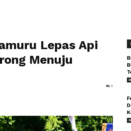
Kamuru Lepas Api
orong Menuju
B
B
T
M
0
F
D
K
M