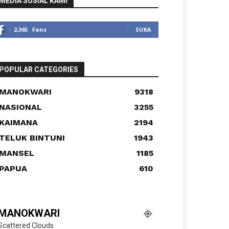
MEDIA SOSIAL KAMI
2,365
Fans
SUKA
POPULAR CATEGORIES
MANOKWARI
9318
NASIONAL
3255
KAIMANA
2194
TELUK BINTUNI
1943
MANSEL
1185
PAPUA
610
MANOKWARI
Scattered Clouds