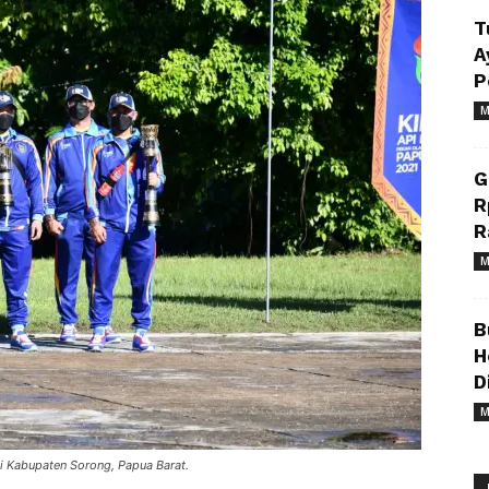
T
A
P
M
G
R
R
M
B
H
D
M
i Kabupaten Sorong, Papua Barat.