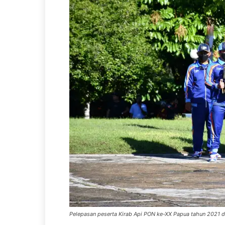
Pelepasan peserta Kirab Api PON ke-XX Papua tahun 2021 d