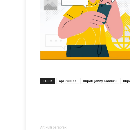
TOPIK
Api PON XX
Bupati Johny Kamuru
Bup
Artikulli paraprak