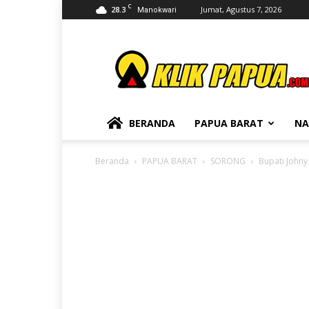
C
28.3
Jumat, Agustus 7, 2026
Manokwari
KLIKPAPUA
BERANDA
PAPUA BARAT
NA
Beranda
PAPUA BARAT
SORONG
Bupati John