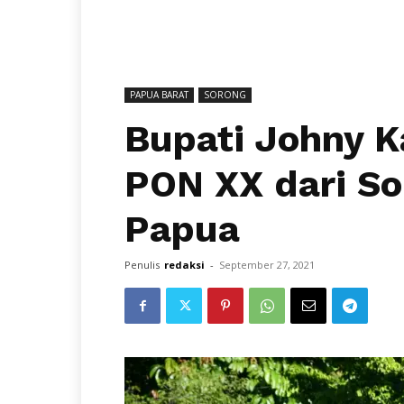
PAPUA BARAT
SORONG
Bupati Johny 
PON XX dari S
Papua
Penulis
redaksi
-
September 27, 2021