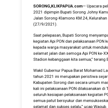
SORONG
,KLIKPAPUA.com
— Upacara pel
2021 dipimpin Bupati Sorong Johny Kamu
Jalan Sorong-Klamono KM.24, Kelurahan K
(27/9/2021).
Saat pelepasan, Bupati Sorong menyampaik
kegiatan Api PON dan pelaksanaan PON k
kepada warga masyarakat untuk menduku
selamat jalan dan semoga Api PON ke-XX
Stadion kebanggaan kita semua,” terang B
Wakil Gubernur Papua Barat Mohamad La
tahun 2021 ini merupakan peristiwa sej
Kabupaten Sorong dan secara umum masy
kali ini pelaksanaan PON dilaksanakan di
seluruh kesiapan pelaksanaan kegiatan P
semua patut bersyukur dan mensukseskan
selamat dan sukses selalu,” ucap Wagub.