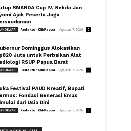
utup SMANDA Cup IV, Sekda Jan
yomi Ajak Peserta Jaga
ersaudaraan
Redaktur KlikPapua
-
Agustus 7, 2026
ANOKWARI
0
ubernur Dominggus Alokasikan
p820 Juta untuk Perbaikan Alat
adiologi RSUP Papua Barat
Redaktur KlikPapua
-
Agustus 7, 2026
ANOKWARI
0
uka Festival PAUD Kreatif, Bupati
ermus: Fondasi Generasi Emas
imulai dari Usia Dini
Redaktur KlikPapua
-
Agustus 7, 2026
ANOKWARI
0