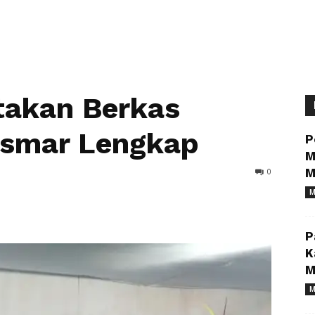
takan Berkas
osmar Lengkap
P
M
0
M
M
P
K
M
M