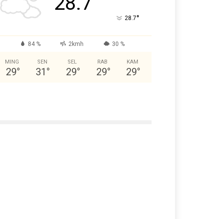
28.7
°
28.7
84 %
2kmh
30 %
MING
SEN
SEL
RAB
KAM
29
°
31
°
29
°
29
°
29
°