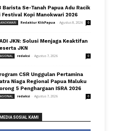
8 Barista Se-Tanah Papua Adu Racik
i Festival Kopi Manokwari 2026
Redaktur KlikPapua
-
Agustus 8, 2026
ANOKWARI
0
ADI JKN: Solusi Menjaga Keaktifan
eserta JKN
redaksi
-
Agustus 7, 2026
ASIONAL
0
rogram CSR Unggulan Pertamina
atra Niaga Regional Papua Maluku
orong 5 Penghargaan ISRA 2026
redaksi
-
Agustus 7, 2026
ASIONAL
0
MEDIA SOSIAL KAMI