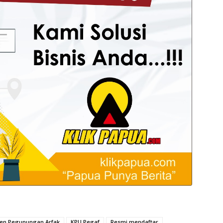
aten Pegunungan Arfak
KPU Pegaf
Resmi mendaftar