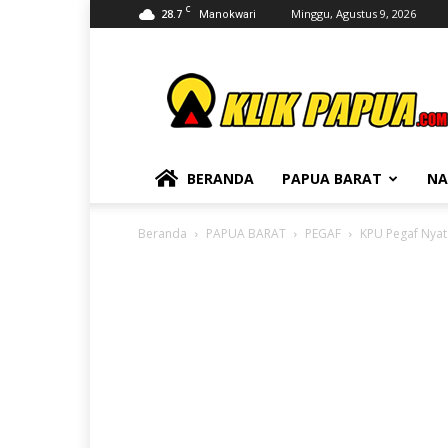
C
28.7
Minggu, Agustus 9, 2026
Manokwari
KLIKPAPUA
BERANDA
PAPUA BARAT
NA
Beranda
PAPUA BARAT
PEGAF
KPU Pegaf Nya