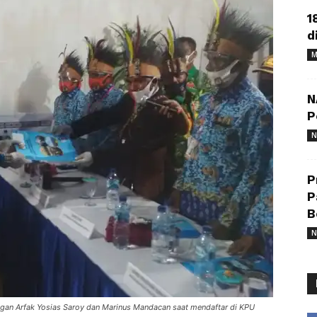
1
d
M
N
P
N
P
P
B
N
ngan Arfak Yosias Saroy dan Marinus Mandacan saat mendaftar di KPU