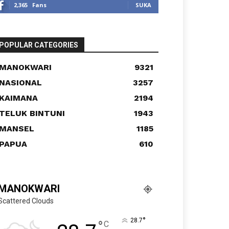
2,365
Fans
SUKA
POPULAR CATEGORIES
MANOKWARI
9321
NASIONAL
3257
KAIMANA
2194
TELUK BINTUNI
1943
MANSEL
1185
PAPUA
610
MANOKWARI
Scattered Clouds
°
28.7
°
C