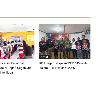
PEGAF
 Literasi Keuangan
KPU Pegaf Tetapkan 33.316 Pemilih
da di Pegaf, Cegah Judi
dalam DPB Triwulan I 2026
njol Ilegal