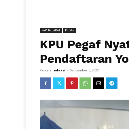
PAPUA BARAT
PEGAF
KPU Pegaf Nya
Pendaftaran Y
Penulis
redaksi
-
September 6, 2020