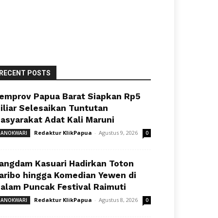
RECENT POSTS
emprov Papua Barat Siapkan Rp5
iliar Selesaikan Tuntutan
asyarakat Adat Kali Maruni
Redaktur KlikPapua
-
Agustus 9, 2026
ANOKWARI
0
angdam Kasuari Hadirkan Toton
aribo hingga Komedian Yewen di
alam Puncak Festival Raimuti
Redaktur KlikPapua
-
Agustus 8, 2026
ANOKWARI
0