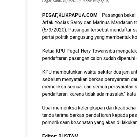
Pegaf, Sabtu (5/9/2020). (Foto: klikpapua)
PEGAF,
KLIKPAPUA.COM
– Pasangan bakal 
Arfak Yosias Saroy dan Marinus Mandacan te
(5/9/2020). Pasangan tersebut mendaftar se
partai politik pengusung yang membentuk koal
Ketua KPU Pegaf Hery Towansiba mengataka
pendaftaran pasangan calon sudah dipenuhi 
KPU membutuhkan waktu sekitar dua jam unt
sebelum menyatakan berkas persyaratan dari
memeriksa semua, dan semua persyaratan 
pendaftaran, karena tidak ada masalah,” kata
Usai memeriksa kelengkapan dan keabsahan
tanda terima berkas pendaftaran kepada pa
pemeriksaan kesehatan yang akan di lakuka
Editor: BUSTAM