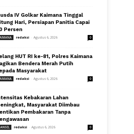
usda IV Golkar Kaimana Tinggal
itung Hari, Persiapan Panitia Capai
0 Persen
redaksi
-
Agustus 6, 2026
AIMANA
0
elang HUT RI ke-81, Polres Kaimana
agikan Bendera Merah Putih
epada Masyarakat
redaksi
-
Agustus 6, 2026
AIMANA
0
ntensitas Kebakaran Lahan
eningkat, Masyarakat Diimbau
entikan Pembakaran Tanpa
engawasan
redaksi
-
Agustus 6, 2026
ANSEL
0