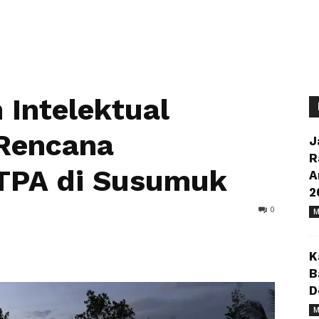
Intelektual
 Rencana
J
R
TPA di Susumuk
A
2
0
M
K
B
D
M