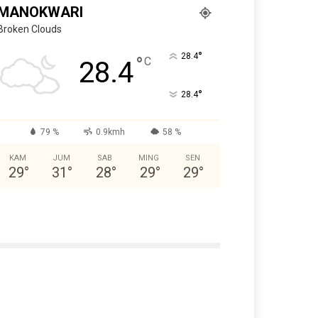
MANOKWARI
Broken Clouds
°
28.4
°
C
28.4
°
28.4
79 %
0.9kmh
58 %
KAM
JUM
SAB
MING
SEN
29
°
31
°
28
°
29
°
29
°