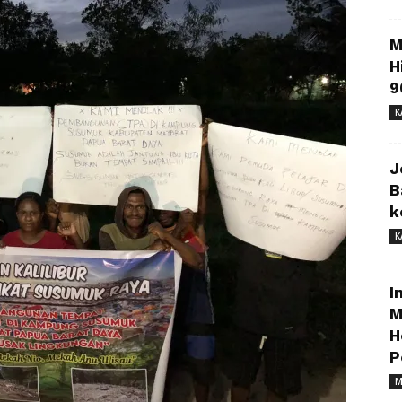
M
H
9
K
J
B
k
K
I
M
H
P
M