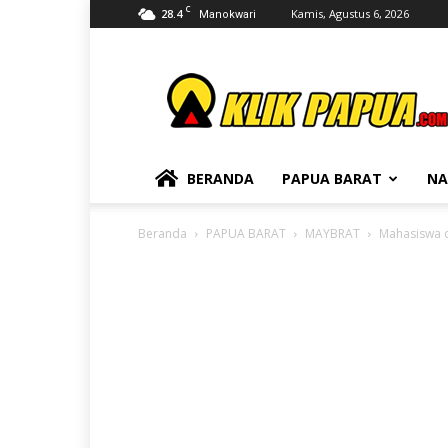
C
28.4
Kamis, Agustus 6, 2026
Manokwari
KLIKPAPUA
BERANDA
PAPUA BARAT
NA
Beranda
PAPUA BARAT
MAYBRAT
Mahasiswa d