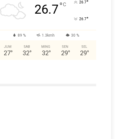
°
26.7
°
C
26.7
°
26.7
89 %
1.3kmh
30 %
JUM
SAB
MING
SEN
SEL
27
°
32
°
32
°
29
°
29
°