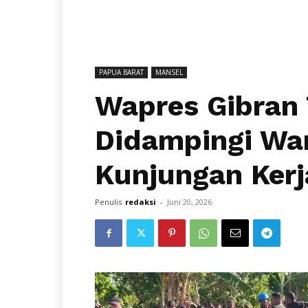
PAPUA BARAT
MANSEL
Wapres Gibran 
Didampingi Wa
Kunjungan Kerj
Penulis
redaksi
-
Juni 20, 2026