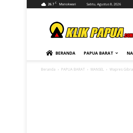
C
26.7
Sabtu, Agustus 8, 2026
Manokwari
KLIKPAPUA
BERANDA
PAPUA BARAT
NA
Beranda
PAPUA BARAT
MANSEL
Wapres Gibran