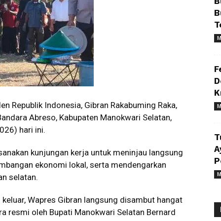
B
B
T
M
F
D
K
den Republik Indonesia, Gibran Rakabuming Raka,
M
andara Abreso, Kabupaten Manokwari Selatan,
26) hari ini.
T
A
anakan kunjungan kerja untuk meninjau langsung
P
bangan ekonomi lokal, serta mendengarkan
M
an selatan.
keluar, Wapres Gibran langsung disambut hangat
a resmi oleh Bupati Manokwari Selatan Bernard