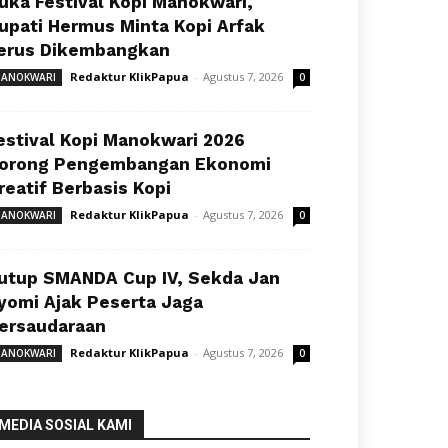
uka Festival Kopi Manokwari,
upati Hermus Minta Kopi Arfak
erus Dikembangkan
Redaktur KlikPapua
-
Agustus 7, 2026
ANOKWARI
0
estival Kopi Manokwari 2026
orong Pengembangan Ekonomi
reatif Berbasis Kopi
Redaktur KlikPapua
-
Agustus 7, 2026
ANOKWARI
0
utup SMANDA Cup IV, Sekda Jan
yomi Ajak Peserta Jaga
ersaudaraan
Redaktur KlikPapua
-
Agustus 7, 2026
ANOKWARI
0
MEDIA SOSIAL KAMI