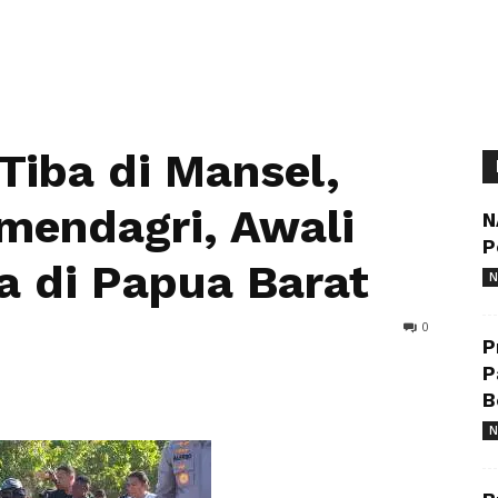
Tiba di Mansel,
mendagri, Awali
N
P
a di Papua Barat
N
0
P
P
B
N