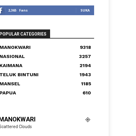
2,365
Fans
SUKA
POPULAR CATEGORIES
MANOKWARI
9318
NASIONAL
3257
KAIMANA
2194
TELUK BINTUNI
1943
MANSEL
1185
PAPUA
610
MANOKWARI
Scattered Clouds