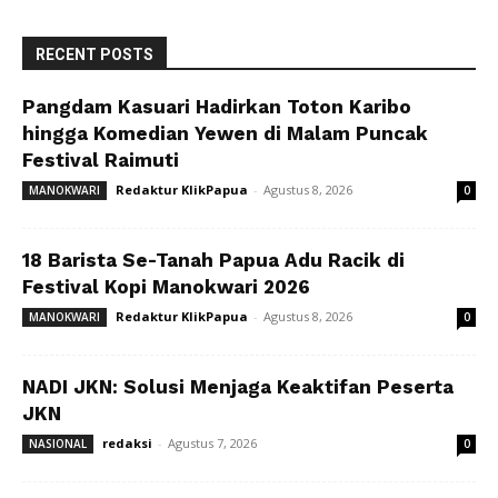
RECENT POSTS
Pangdam Kasuari Hadirkan Toton Karibo
hingga Komedian Yewen di Malam Puncak
Festival Raimuti
Redaktur KlikPapua
-
Agustus 8, 2026
MANOKWARI
0
18 Barista Se-Tanah Papua Adu Racik di
Festival Kopi Manokwari 2026
Redaktur KlikPapua
-
Agustus 8, 2026
MANOKWARI
0
NADI JKN: Solusi Menjaga Keaktifan Peserta
JKN
redaksi
-
Agustus 7, 2026
NASIONAL
0