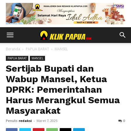
Beranda
PAPUA BARAT
MANSEL
PAPUA BARAT
MANSEL
Sertijab Bupati dan
Wabup Mansel, Ketua
DPRK: Pemerintahan
Harus Merangkul Semua
Masyarakat
Penulis
redaksi
-
Maret 7, 2025
0