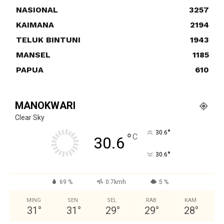
NASIONAL
3257
KAIMANA
2194
TELUK BINTUNI
1943
MANSEL
1185
PAPUA
610
MANOKWARI
Clear Sky
°
30.6
°
C
30.6
°
30.6
69 %
0.7kmh
5 %
MING
SEN
SEL
RAB
KAM
31
°
31
°
29
°
29
°
28
°