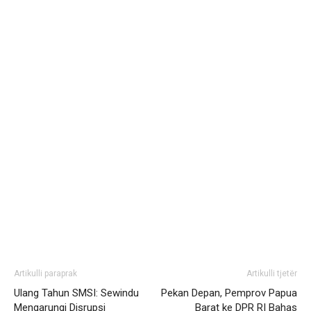
Artikulli paraprak
Artikulli tjetër
Ulang Tahun SMSI: Sewindu
Pekan Depan, Pemprov Papua
Mengarungi Disrupsi
Barat ke DPR RI Bahas