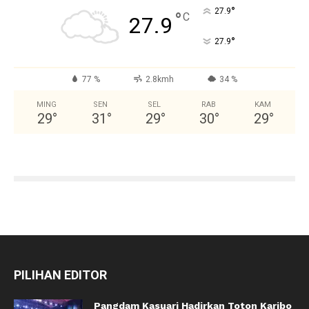
°
27.9
°
C
27.9
°
27.9
77 %
2.8kmh
34 %
MING
SEN
SEL
RAB
KAM
29
°
31
°
29
°
30
°
29
°
PILIHAN EDITOR
Pangdam Kasuari Hadirkan Toton Karibo