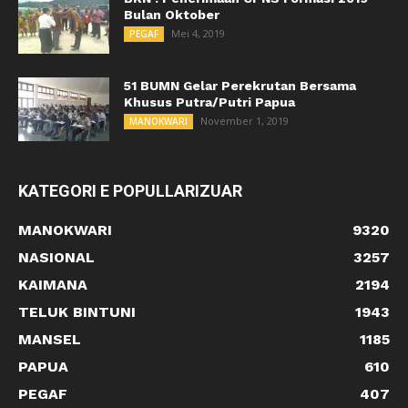
Bulan Oktober
Mei 4, 2019
PEGAF
51 BUMN Gelar Perekrutan Bersama
Khusus Putra/Putri Papua
November 1, 2019
MANOKWARI
KATEGORI E POPULLARIZUAR
MANOKWARI
9320
NASIONAL
3257
KAIMANA
2194
TELUK BINTUNI
1943
MANSEL
1185
PAPUA
610
PEGAF
407