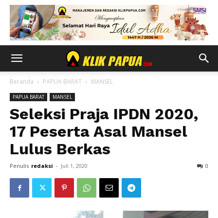
Beranda
PAPUA BARAT
MANSEL
PAPUA BARAT
MANSEL
Seleksi Praja IPDN 2020,
17 Peserta Asal Mansel
Lulus Berkas
Penulis
redaksi
-
Juli 1, 2020
0