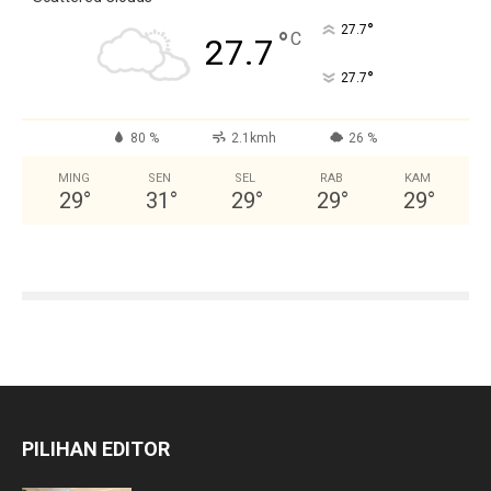
°
27.7
°
C
27.7
°
27.7
80 %
2.1kmh
26 %
MING
SEN
SEL
RAB
KAM
29
°
31
°
29
°
29
°
29
°
PILIHAN EDITOR