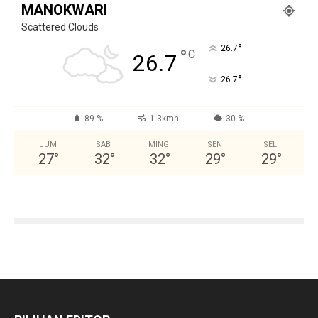
MANOKWARI
Scattered Clouds
°
26.7
°
C
26.7
°
26.7
89 %
1.3kmh
30 %
JUM
SAB
MING
SEN
SEL
27
°
32
°
32
°
29
°
29
°