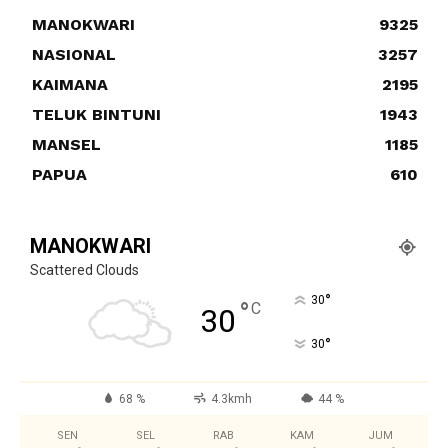
MANOKWARI
9325
NASIONAL
3257
KAIMANA
2195
TELUK BINTUNI
1943
MANSEL
1185
PAPUA
610
MANOKWARI
Scattered Clouds
°
30
°
C
30
°
30
68 %
4.3kmh
44 %
SEN
SEL
RAB
KAM
JUM