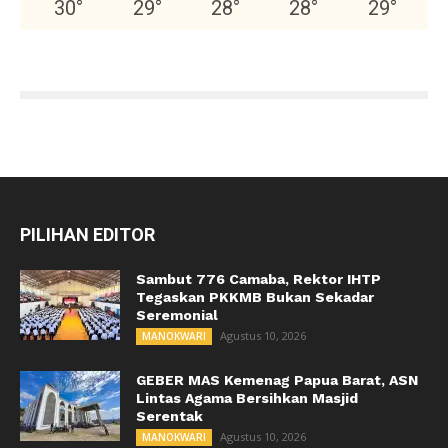
30
°
29
°
28
°
28
°
29
°
PILIHAN EDITOR
Sambut 776 Camaba, Rektor IHTP
Tegaskan PKKMB Bukan Sekadar
Seremonial
Agustus 10, 2026
MANOKWARI
GEBER MAS Kemenag Papua Barat, ASN
Lintas Agama Bersihkan Masjid
Serentak
Agustus 10, 2026
MANOKWARI