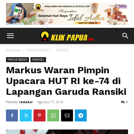
Beranda
PAPUA BARAT
MANSEL
PAPUA BARAT
MANSEL
Markus Waran Pimpin
Upacara HUT RI ke-74 di
Lapangan Garuda Ransiki
Penulis
redaksi
-
Agustus 17, 2019
0