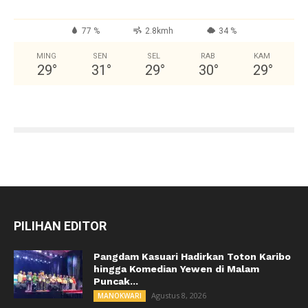
77 %
2.8kmh
34 %
MING
SEN
SEL
RAB
KAM
29
°
31
°
29
°
30
°
29
°
PILIHAN EDITOR
Pangdam Kasuari Hadirkan Toton Karibo
hingga Komedian Yewen di Malam
Puncak...
Agustus 8, 2026
MANOKWARI