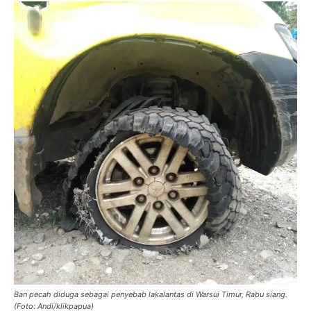
Ban pecah diduga sebagai penyebab lakalantas di Warsui Timur, Rabu siang.
(Foto: Andi/klikpapua)