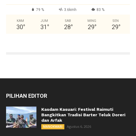
79 %
3.6kmh
83 %
KAM
JUM
SAB
MING
SEN
30
°
31
°
28
°
29
°
29
°
PILIHAN EDITOR
Kasdam Kasuari: Festival Raimuti
Bangkitkan Tradisi Barter Teluk Doreri
dan Arfak
Agustus 6, 2026
MANOKWARI