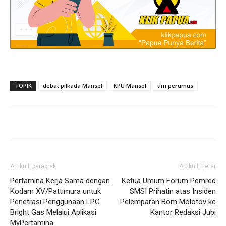
TOPIK
debat pilkada Mansel
KPU Mansel
tim perumus
Artikulli paraprak
Artikulli tjetër
Pertamina Kerja Sama dengan
Ketua Umum Forum Pemred
Kodam XV/Pattimura untuk
SMSI Prihatin atas Insiden
Penetrasi Penggunaan LPG
Pelemparan Bom Molotov ke
Bright Gas Melalui Aplikasi
Kantor Redaksi Jubi
MyPertamina