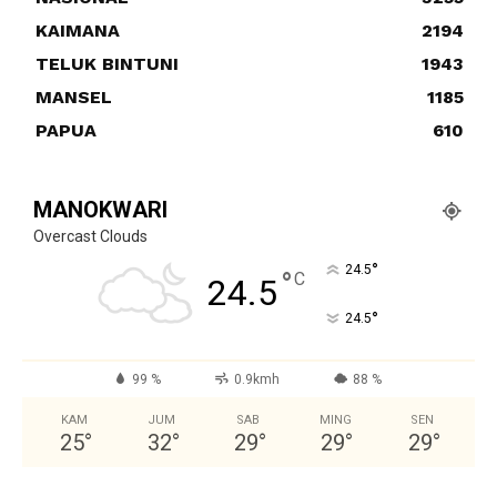
KAIMANA
2194
TELUK BINTUNI
1943
MANSEL
1185
PAPUA
610
MANOKWARI
Overcast Clouds
°
24.5
°
C
24.5
°
24.5
99 %
0.9kmh
88 %
KAM
JUM
SAB
MING
SEN
25
°
32
°
29
°
29
°
29
°