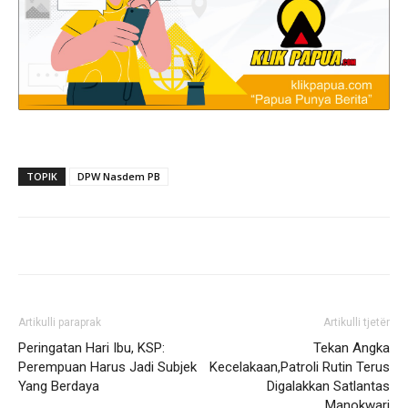
TOPIK
DPW Nasdem PB
Artikulli paraprak
Artikulli tjetër
Peringatan Hari Ibu, KSP:
Tekan Angka
Perempuan Harus Jadi Subjek
Kecelakaan,Patroli Rutin Terus
Yang Berdaya
Digalakkan Satlantas
Manokwari