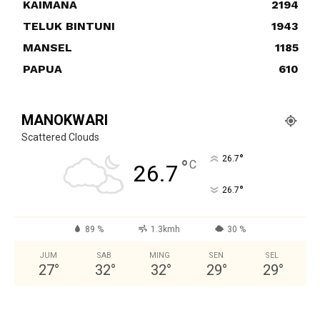
KAIMANA
2194
TELUK BINTUNI
1943
MANSEL
1185
PAPUA
610
MANOKWARI
Scattered Clouds
°
26.7
°
C
26.7
°
26.7
89 %
1.3kmh
30 %
JUM
SAB
MING
SEN
SEL
27
°
32
°
32
°
29
°
29
°