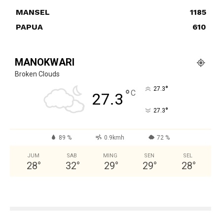
MANSEL
1185
PAPUA
610
MANOKWARI
Broken Clouds
°
27.3
°
C
27.3
°
27.3
89 %
0.9kmh
72 %
JUM
SAB
MING
SEN
SEL
28
°
32
°
29
°
29
°
28
°