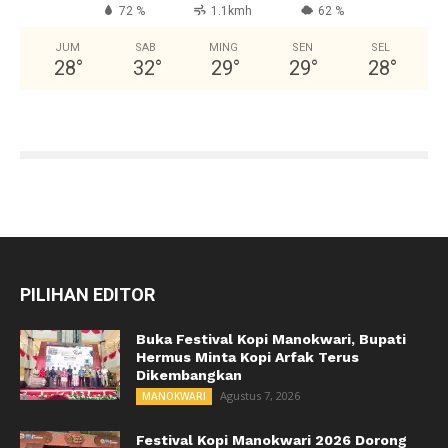
72 %
1.1kmh
62 %
JUM
SAB
MING
SEN
SEL
28
°
32
°
29
°
29
°
28
°
PILIHAN EDITOR
Buka Festival Kopi Manokwari, Bupati
Hermus Minta Kopi Arfak Terus
Dikembangkan
Agustus 7, 2026
MANOKWARI
Festival Kopi Manokwari 2026 Dorong