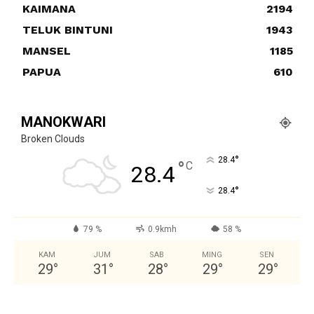
KAIMANA
2194
TELUK BINTUNI
1943
MANSEL
1185
PAPUA
610
MANOKWARI
Broken Clouds
°
28.4
°
C
28.4
°
28.4
79 %
0.9kmh
58 %
KAM
JUM
SAB
MING
SEN
29
°
31
°
28
°
29
°
29
°