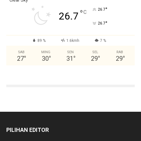
°
26.7
°
C
26.7
°
26.7
89 %
1.6kmh
7 %
SAB
MING
SEN
SEL
RAB
27
°
30
°
31
°
29
°
29
°
PILIHAN EDITOR