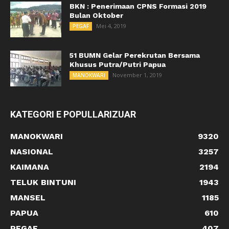
BKN : Penerimaan CPNS Formasi 2019
Bulan Oktober
Mei 4, 2019
PEGAF
51 BUMN Gelar Perekrutan Bersama
Khusus Putra/Putri Papua
November 1, 2019
MANOKWARI
KATEGORI E POPULLARIZUAR
MANOKWARI
9320
NASIONAL
3257
KAIMANA
2194
TELUK BINTUNI
1943
MANSEL
1185
PAPUA
610
PEGAF
407